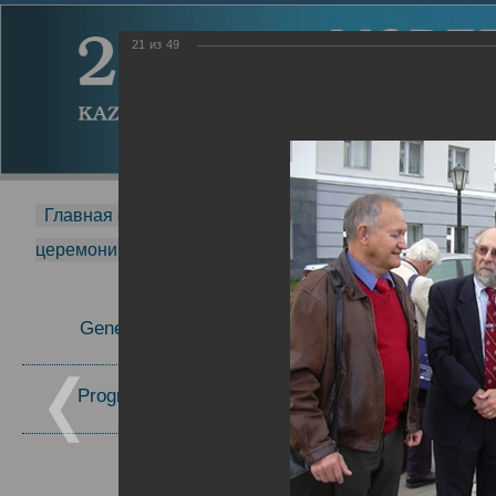
21
из
49
Главная страница
-
MDMR
-
2014
-
Международная 
церемонии вручения премии Zavoisky Award
-
2005 г.
Report
General Information
2005 г.
16.08.2013
Program Committee
Topics