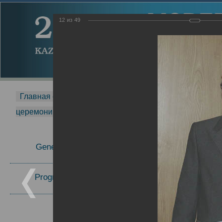
12
из
49
Главная страница
-
MDMR
-
2014
-
Международная 
церемонии вручения премии Zavoisky Award
-
2005 г.
Report
General Information
2005 г.
16.08.2013
Program Committee
Topics