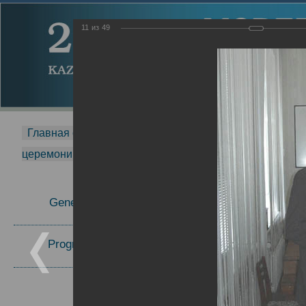
11
из
49
Главная страница
-
MDMR
-
2014
-
Международная 
церемонии вручения премии Zavoisky Award
-
2005 г.
Report
General Information
2005 г.
16.08.2013
Program Committee
Topics