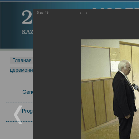
5
из
49
Главная страница
-
MDMR
-
2014
-
Международная 
церемонии вручения премии Zavoisky Award
-
2005 г.
Report
General Information
2005 г.
16.08.2013
Program Committee
Topics