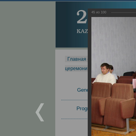
45
из
100
Главная страница
-
MDMR
-
церемонии вручения премии Za
General Information
Program Committee
Topics