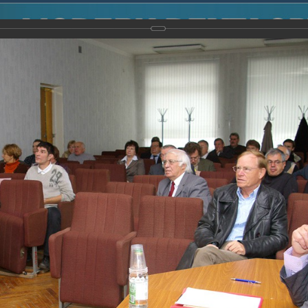
2014
-
Международная конференция “Modern Development o
voisky Award
-
2008 г.
Report
2008 г.