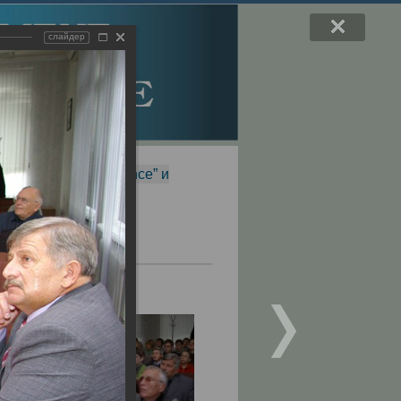
слайдер
f Magnetic Resonance” и