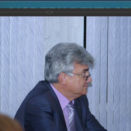
2014
-
Международная конференция “Modern Development o
voisky Award
-
2008 г.
Report
2008 г.