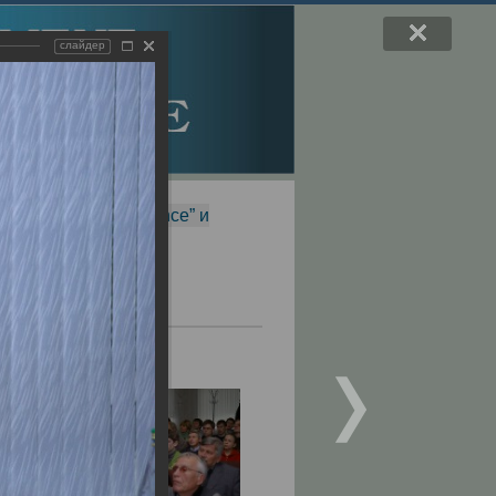
слайдер
f Magnetic Resonance” и