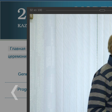
32
из
100
Главная страница
-
MDMR
-
2014
-
Международная 
церемонии вручения премии Zavoisky Award
-
2008 г.
Report
General Information
2008 г.
Program Committee
Topics