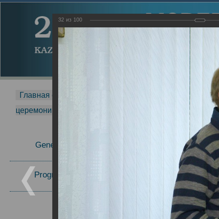
32
из
100
Главная страница
-
MDMR
-
2014
-
Международная 
церемонии вручения премии Zavoisky Award
-
2008 г.
Report
General Information
2008 г.
Program Committee
Topics