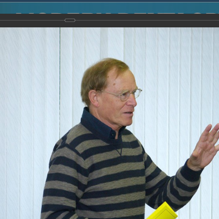
2014
-
Международная конференция “Modern Development o
voisky Award
-
2008 г.
Report
2008 г.