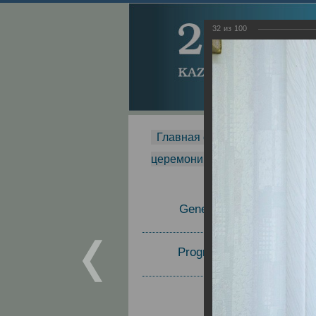
32
из
100
Главная страница
-
MDMR
-
церемонии вручения премии Za
General Information
Program Committee
Topics