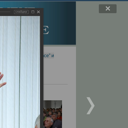
слайдер
f Magnetic Resonance” и