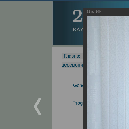
31
из
100
Главная страница
-
MDMR
-
церемонии вручения премии Za
General Information
Program Committee
Topics