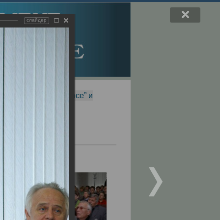
слайдер
f Magnetic Resonance” и