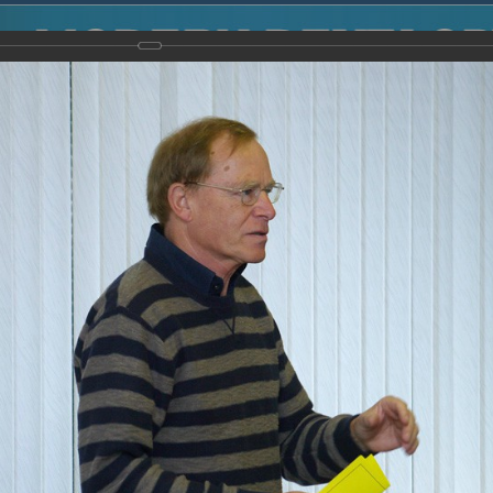
2014
-
Международная конференция “Modern Development o
voisky Award
-
2008 г.
Report
2008 г.