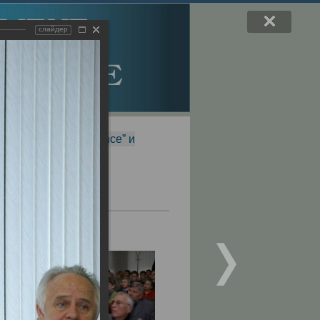
слайдер
f Magnetic Resonance” и