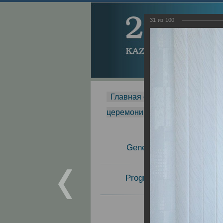
31
из
100
Главная страница
-
MDMR
-
церемонии вручения премии Za
General Information
Program Committee
Topics