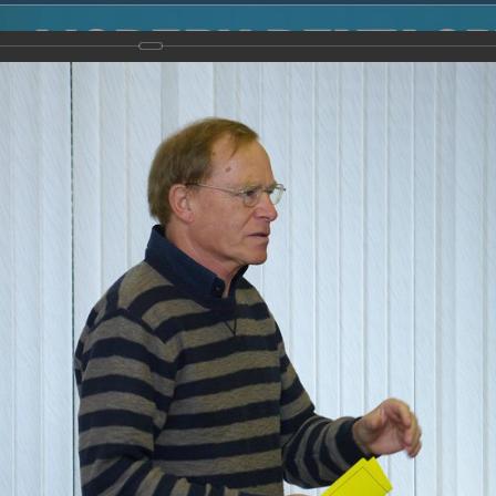
2014
-
Международная конференция “Modern Development o
voisky Award
-
2008 г.
Report
2008 г.