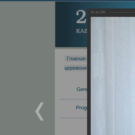
31
из
100
Главная страница
-
MDMR
-
церемонии вручения премии Za
General Information
Program Committee
Topics