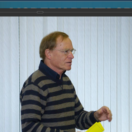
2014
-
Международная конференция “Modern Development o
voisky Award
-
2008 г.
Report
2008 г.