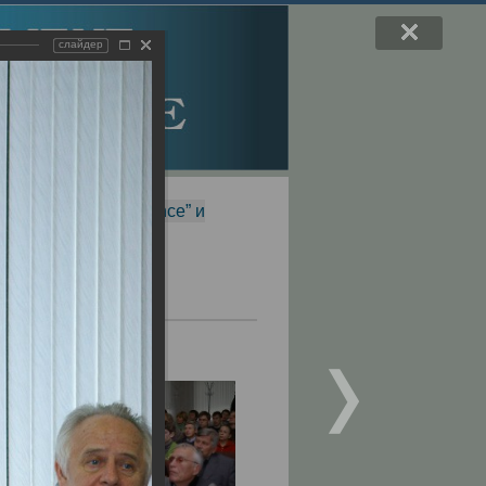
слайдер
f Magnetic Resonance” и