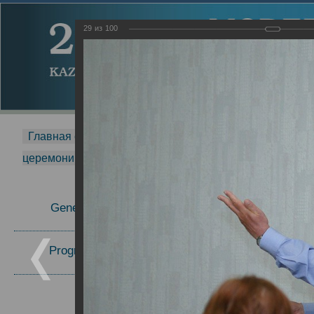
29
из
100
Главная страница
-
MDMR
-
2014
-
Международная 
церемонии вручения премии Zavoisky Award
-
2008 г.
Report
General Information
2008 г.
Program Committee
Topics