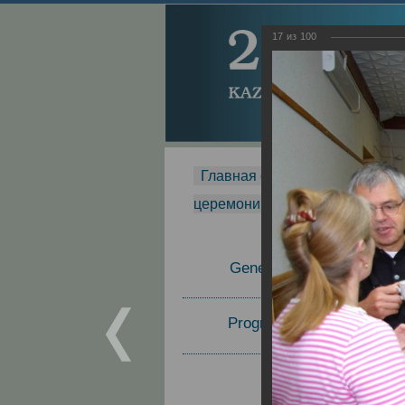
17
из
100
Главная страница
-
MDMR
-
церемонии вручения премии Za
General Information
Program Committee
Topics