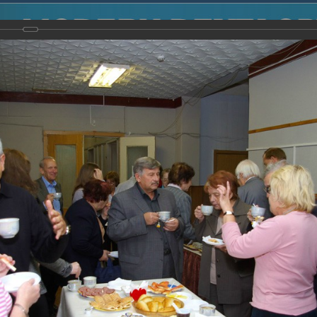
2014
-
Международная конференция “Modern Development o
voisky Award
-
2008 г.
Report
2008 г.