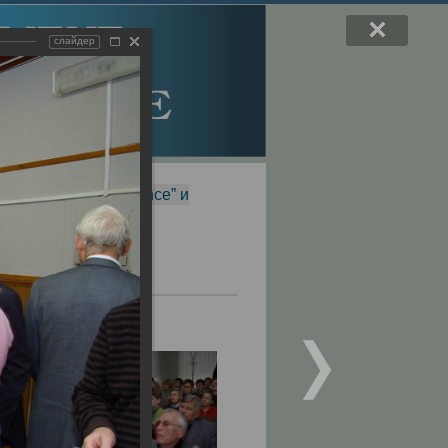
слайдер
f Magnetic Resonance” и