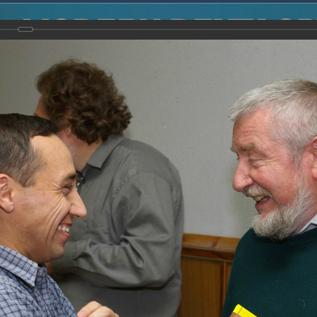
2014
-
Международная конференция “Modern Development o
voisky Award
-
2008 г.
Report
2008 г.