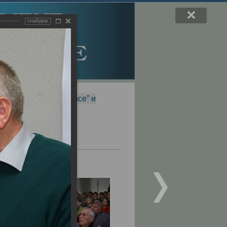
слайдер
f Magnetic Resonance” и