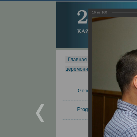
16
из
100
Главная страница
-
MDMR
-
церемонии вручения премии Za
General Information
Program Committee
Topics