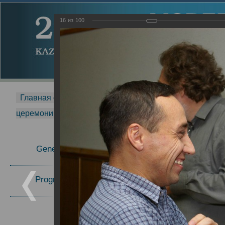
16
из
100
Главная страница
-
MDMR
-
2014
-
Международная 
церемонии вручения премии Zavoisky Award
-
2008 г.
Report
General Information
2008 г.
Program Committee
Topics