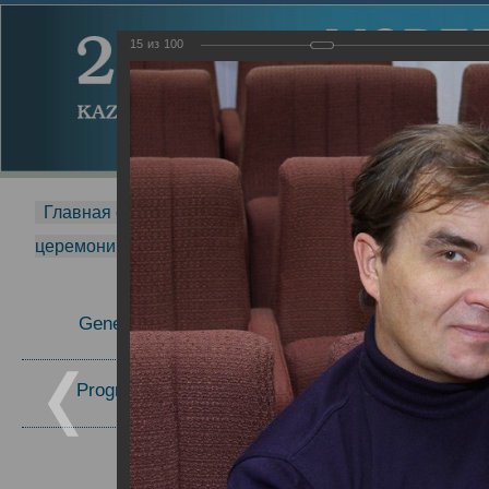
15
из
100
Главная страница
-
MDMR
-
2014
-
Международная 
церемонии вручения премии Zavoisky Award
-
2008 г.
Report
General Information
2008 г.
Program Committee
Topics