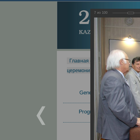
7
из
100
Главная страница
-
MDMR
-
церемонии вручения премии Za
General Information
Program Committee
Topics