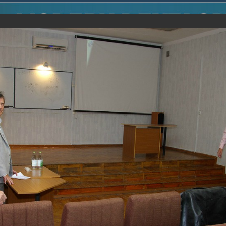
2014
-
Международная конференция “Modern Development o
voisky Award
-
2008 г.
Report
2008 г.