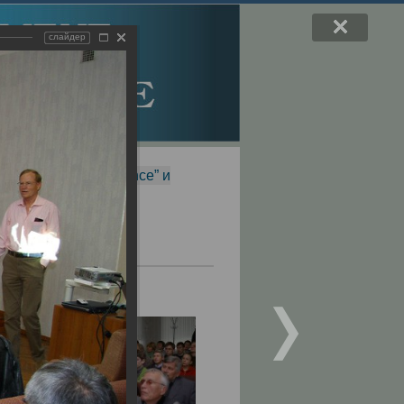
слайдер
f Magnetic Resonance” и