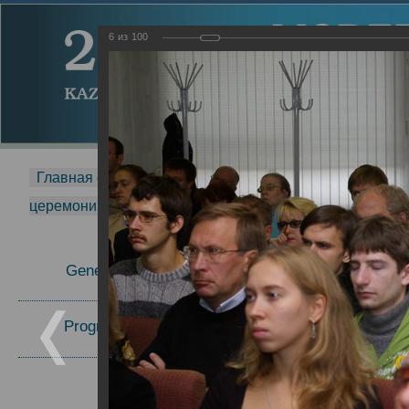
6
из
100
Главная страница
-
MDMR
-
2014
-
Международная 
церемонии вручения премии Zavoisky Award
-
2008 г.
Report
General Information
2008 г.
Program Committee
Topics