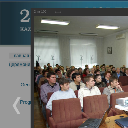
2
из
100
Главная страница
-
MDMR
-
2014
-
Международная 
церемонии вручения премии Zavoisky Award
-
2008 г.
Report
General Information
2008 г.
Program Committee
Topics