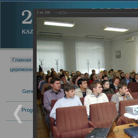
2
из
100
Главная страница
-
MDMR
-
2014
-
Международная 
церемонии вручения премии Zavoisky Award
-
2008 г.
Report
General Information
2008 г.
Program Committee
Topics