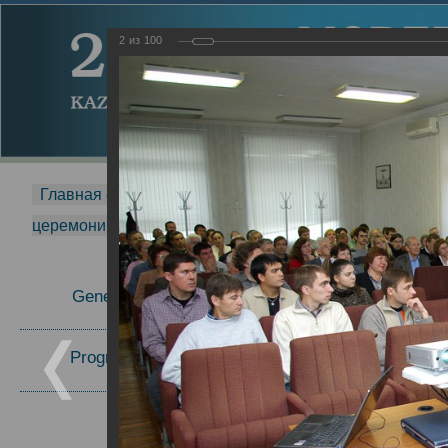
2
из
100
Главная страница
-
MDMR
-
2014
-
Международная 
церемонии вручения премии Zavoisky Award
-
2008 г.
Report
General Information
2008 г.
Program Committee
Topics