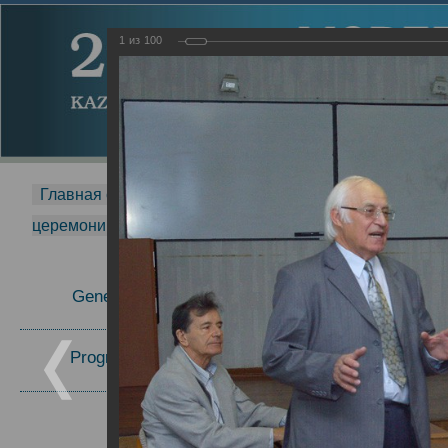
1
из
100
Главная страница
-
MDMR
-
2014
-
Международная 
церемонии вручения премии Zavoisky Award
-
2008 г.
Report
General Information
2008 г.
Program Committee
Topics