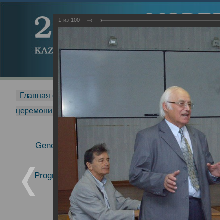
1
из
100
Главная страница
-
MDMR
-
2014
-
Международная 
церемонии вручения премии Zavoisky Award
-
2008 г.
Report
General Information
2008 г.
Program Committee
Topics