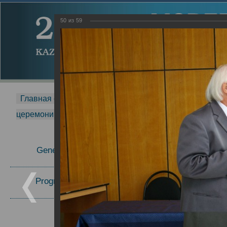
50
из
59
Главная страница
-
MDMR
-
2014
-
Международная 
церемонии вручения премии Zavoisky Award
-
2007 г.
Report
General Information
2007 г.
Program Committee
Topics