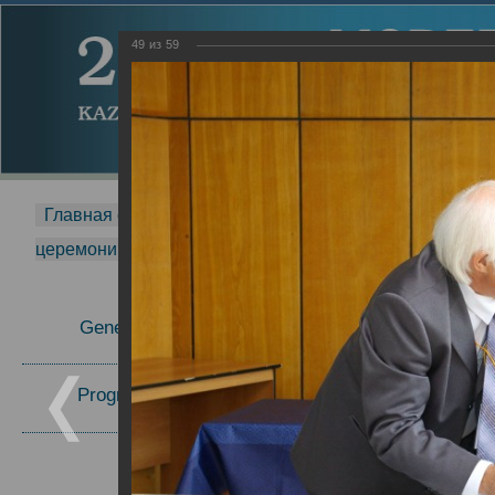
49
из
59
Главная страница
-
MDMR
-
2014
-
Международная 
церемонии вручения премии Zavoisky Award
-
2007 г.
Report
General Information
2007 г.
Program Committee
Topics