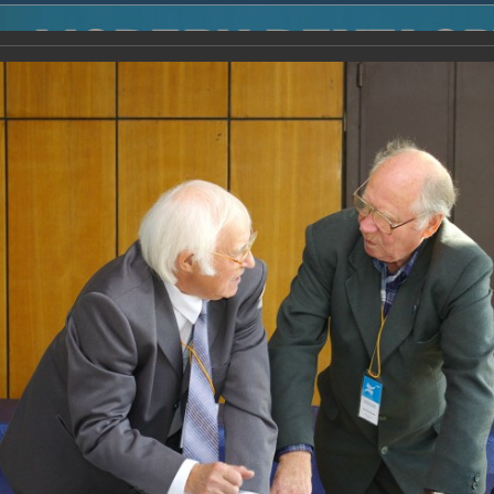
2014
-
Международная конференция “Modern Development o
voisky Award
-
2007 г.
Report
2007 г.