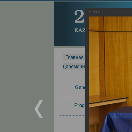
49
из
59
Главная страница
-
MDMR
-
церемонии вручения премии Za
General Information
Program Committee
Topics