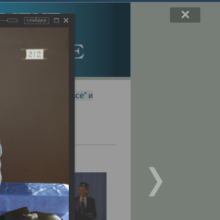
слайдер
f Magnetic Resonance” и