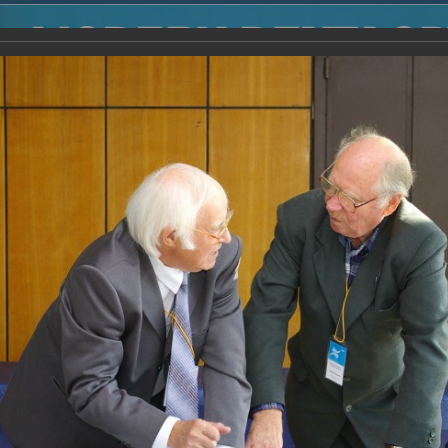
2014
-
Международная конференция “Modern Development o
voisky Award
-
2007 г.
Report
2007 г.