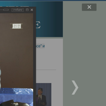
слайдер
f Magnetic Resonance” и