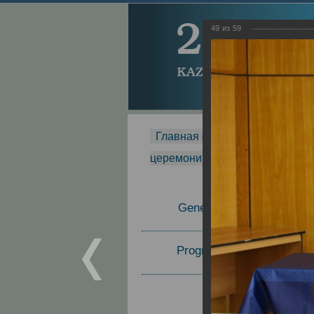
49
из
59
Главная страница
-
MDMR
-
церемонии вручения премии Za
General Information
Program Committee
Topics