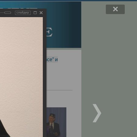
слайдер
f Magnetic Resonance” и