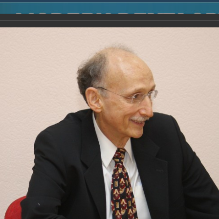
2014
-
Международная конференция “Modern Development o
voisky Award
-
2007 г.
Report
2007 г.