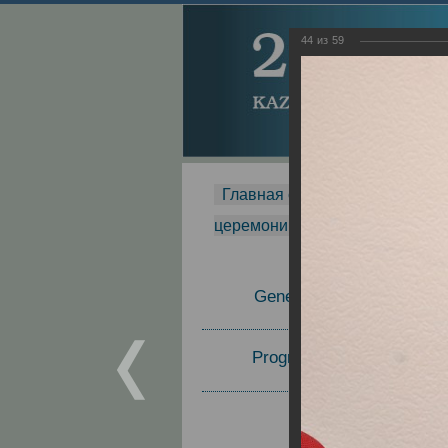
44
из
59
Главная страница
-
MDMR
-
церемонии вручения премии Za
General Information
Program Committee
Topics