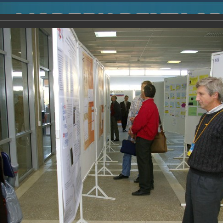
2014
-
Международная конференция “Modern Development o
voisky Award
-
2007 г.
Report
2007 г.