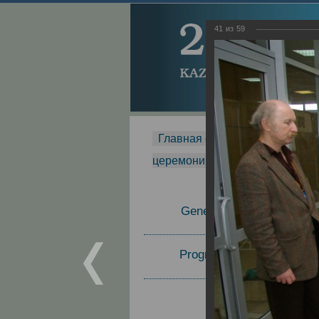
41
из
59
Главная страница
-
MDMR
-
церемонии вручения премии Za
General Information
Program Committee
Topics