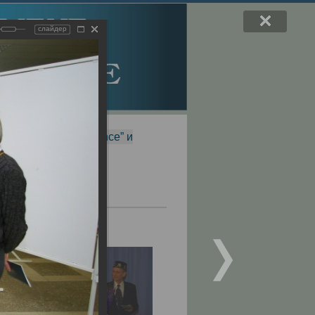
слайдер
f Magnetic Resonance” и