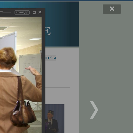
слайдер
f Magnetic Resonance” и