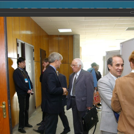
2014
-
Международная конференция “Modern Development o
voisky Award
-
2007 г.
Report
2007 г.