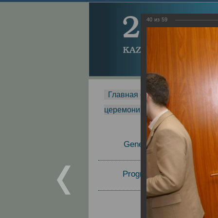
40
из
59
Главная страница
-
MDMR
-
церемонии вручения премии Za
General Information
Program Committee
Topics