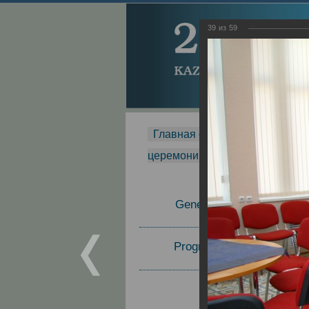
39
из
59
Главная страница
-
MDMR
-
церемонии вручения премии Za
General Information
Program Committee
Topics