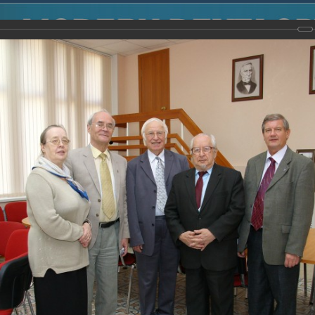
2014
-
Международная конференция “Modern Development o
voisky Award
-
2007 г.
Report
2007 г.