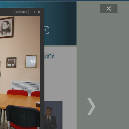
слайдер
f Magnetic Resonance” и