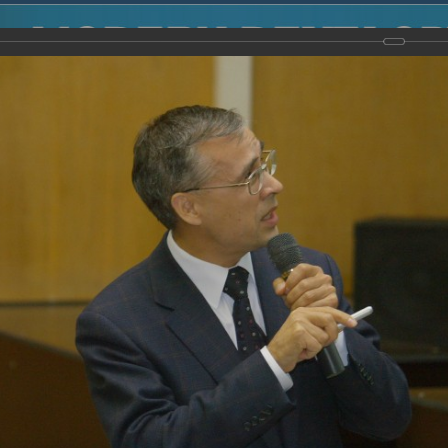
2014
-
Международная конференция “Modern Development o
voisky Award
-
2007 г.
Report
2007 г.