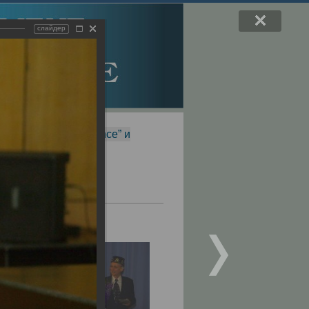
слайдер
f Magnetic Resonance” и