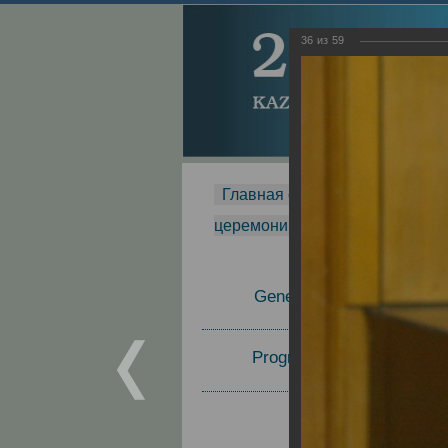
36
из
59
Главная страница
-
MDMR
-
церемонии вручения премии Za
General Information
Program Committee
Topics