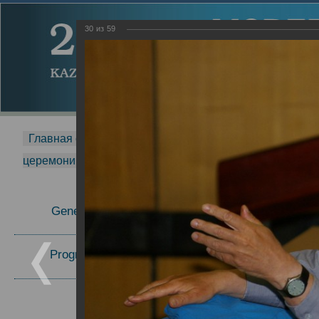
30
из
59
Главная страница
-
MDMR
-
2014
-
Международная 
церемонии вручения премии Zavoisky Award
-
2007 г.
Report
General Information
2007 г.
Program Committee
Topics