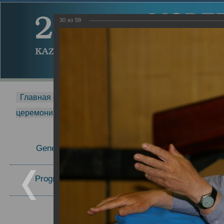
30
из
59
Главная страница
-
MDMR
-
2014
-
Международная 
церемонии вручения премии Zavoisky Award
-
2007 г.
Report
General Information
2007 г.
Program Committee
Topics