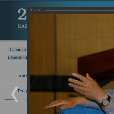
30
из
59
Главная страница
-
MDMR
-
2014
-
Международная 
церемонии вручения премии Zavoisky Award
-
2007 г.
Report
General Information
2007 г.
Program Committee
Topics