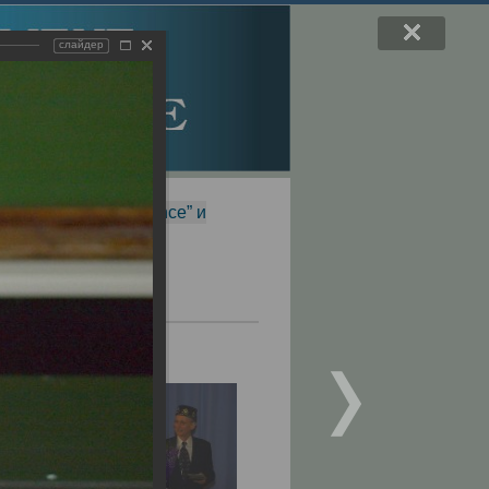
слайдер
f Magnetic Resonance” и