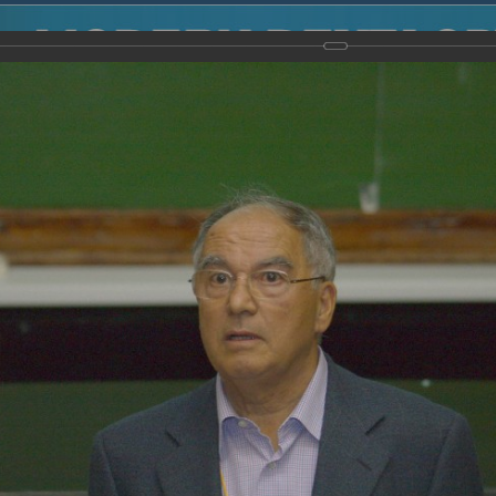
2014
-
Международная конференция “Modern Development o
voisky Award
-
2007 г.
Report
2007 г.