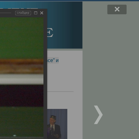
слайдер
f Magnetic Resonance” и