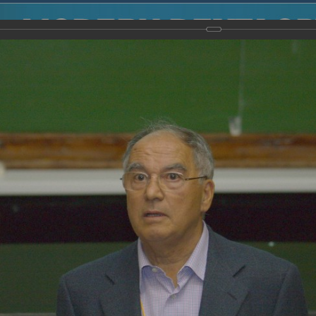
2014
-
Международная конференция “Modern Development o
voisky Award
-
2007 г.
Report
2007 г.