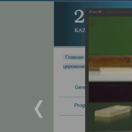
29
из
59
Главная страница
-
MDMR
-
церемонии вручения премии Za
General Information
Program Committee
Topics