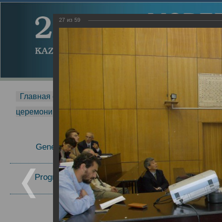
27
из
59
Главная страница
-
MDMR
-
2014
-
Международная 
церемонии вручения премии Zavoisky Award
-
2007 г.
Report
General Information
2007 г.
Program Committee
Topics