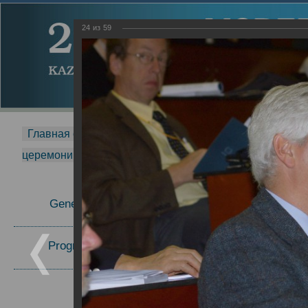
24
из
59
Главная страница
-
MDMR
-
2014
-
Международная 
церемонии вручения премии Zavoisky Award
-
2007 г.
Report
General Information
2007 г.
Program Committee
Topics