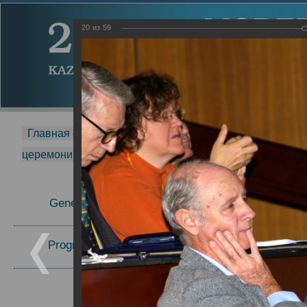
20
из
59
Главная страница
-
MDMR
-
2014
-
Международная 
церемонии вручения премии Zavoisky Award
-
2007 г.
Report
General Information
2007 г.
Program Committee
Topics