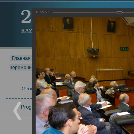
16
из
59
Главная страница
-
MDMR
-
2014
-
Международная 
церемонии вручения премии Zavoisky Award
-
2007 г.
Report
General Information
2007 г.
Program Committee
Topics