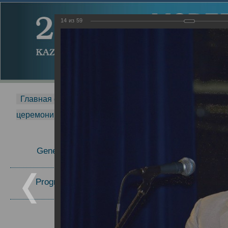
14
из
59
Главная страница
-
MDMR
-
2014
-
Международная 
церемонии вручения премии Zavoisky Award
-
2007 г.
Report
General Information
2007 г.
Program Committee
Topics