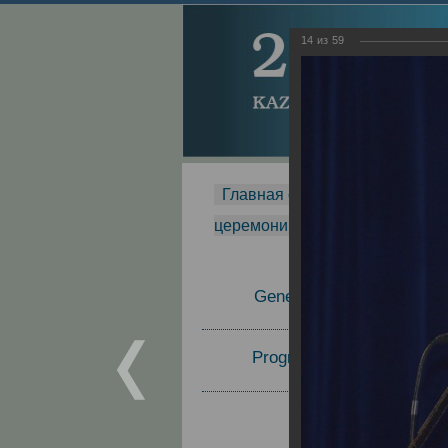
14
из
59
Главная страница
-
MDMR
-
церемонии вручения премии Za
General Information
Program Committee
Topics