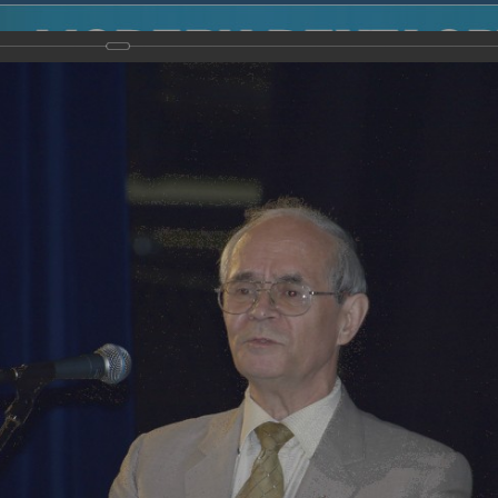
2014
-
Международная конференция “Modern Development o
voisky Award
-
2007 г.
Report
2007 г.