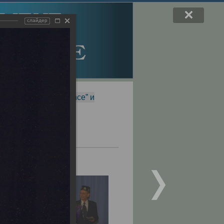
слайдер
f Magnetic Resonance” и