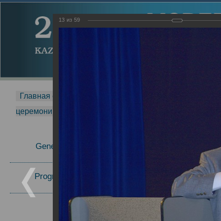
13
из
59
Главная страница
-
MDMR
-
2014
-
Международная 
церемонии вручения премии Zavoisky Award
-
2007 г.
Report
General Information
2007 г.
Program Committee
Topics