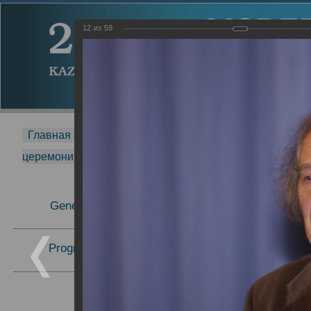
12
из
59
Главная страница
-
MDMR
-
2014
-
Международная 
церемонии вручения премии Zavoisky Award
-
2007 г.
Report
General Information
2007 г.
Program Committee
Topics