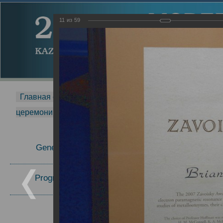
11
из
59
Главная страница
-
MDMR
-
2014
-
Международная 
церемонии вручения премии Zavoisky Award
-
2007 г.
Report
General Information
2007 г.
Program Committee
Topics