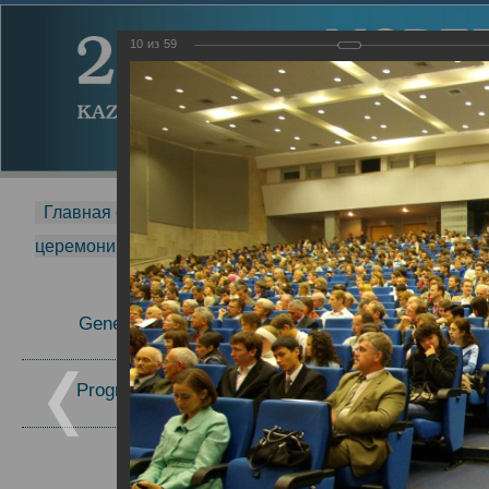
10
из
59
Главная страница
-
MDMR
-
2014
-
Международная 
церемонии вручения премии Zavoisky Award
-
2007 г.
Report
General Information
2007 г.
Program Committee
Topics