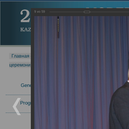
9
из
59
Главная страница
-
MDMR
-
2014
-
Международная 
церемонии вручения премии Zavoisky Award
-
2007 г.
Report
General Information
2007 г.
Program Committee
Topics