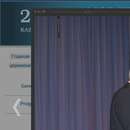
9
из
59
Главная страница
-
MDMR
-
2014
-
Международная 
церемонии вручения премии Zavoisky Award
-
2007 г.
Report
General Information
2007 г.
Program Committee
Topics